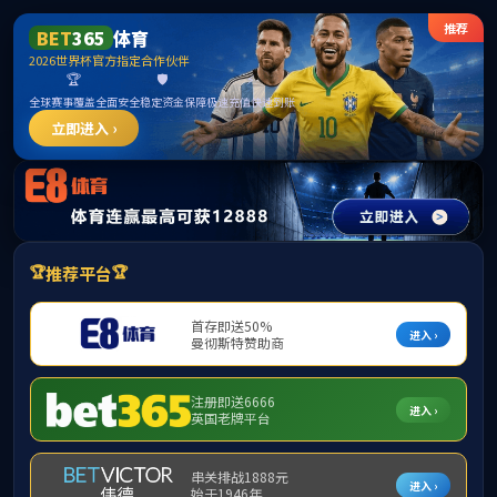
TapTap(点点)官方网
站-188改名
简体中文
English