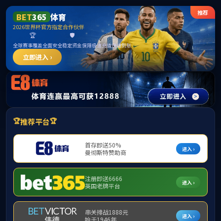
TapTap(点点)官方网
站-188改名
简体中文
English